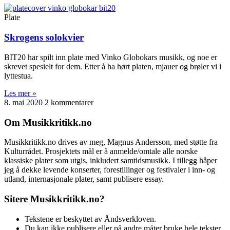
Plate
Skrogens solokvier
BIT20 har spilt inn plate med Vinko Globokars musikk, og noe er
skrevet spesielt for dem. Etter å ha hørt platen, mjauer og brøler vi i
lyttestua.
Les mer »
8. mai 2020
2 kommentarer
Om Musikkritikk.no
Musikkritikk.no drives av meg, Magnus Andersson, med støtte fra
Kulturrådet. Prosjektets mål er å anmelde/omtale alle norske
klassiske plater som utgis, inkludert samtidsmusikk. I tillegg håper
jeg å dekke levende konserter, forestillinger og festivaler i inn- og
utland, internasjonale plater, samt publisere essay.
Sitere Musikkritikk.no?
Tekstene er beskyttet av Åndsverkloven.
Du kan ikke publisere eller på andre måter bruke hele tekster