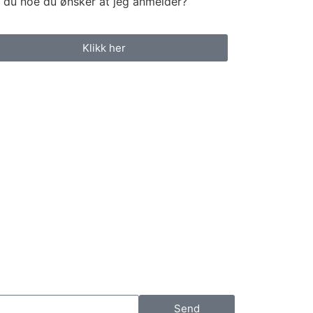
 du noe du ønsker at jeg anmelder?
Klikk her
Send