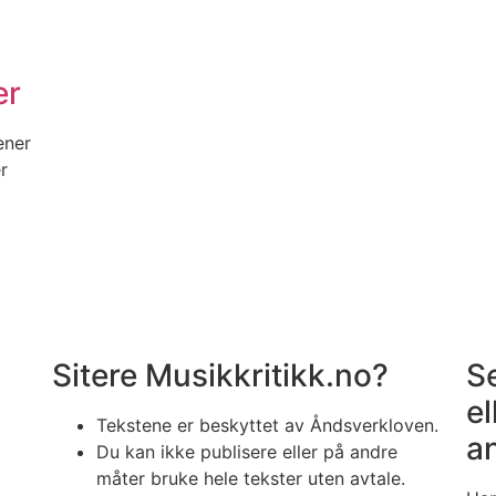
er
ener
r
Sitere Musikkritikk.no?
S
el
Tekstene er beskyttet av Åndsverkloven.
a
Du kan ikke publisere eller på andre
måter bruke hele tekster uten avtale.