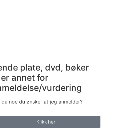
ende plate, dvd, bøker
ler annet for
nmeldelse/vurdering
 du noe du ønsker at jeg anmelder?
Klikk her